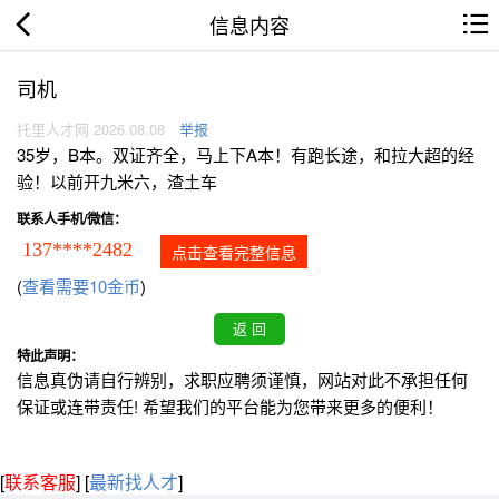
信息内容
司机
托里人才网 2026.08.08
举报
35岁，B本。双证齐全，马上下A本！有跑长途，和拉大超的经
验！以前开九米六，渣土车
联系人手机/微信：
137****2482
点击查看完整信息
(
查看需要10金币
)
特此声明：
信息真伪请自行辨别，求职应聘须谨慎，网站对此不承担任何
保证或连带责任! 希望我们的平台能为您带来更多的便利！
[
联系客服
]
[
最新找人才
]