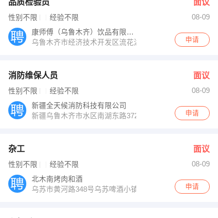
品质检验员
面议
08-09
性别不限
经验不限
康师傅（乌鲁木齐）饮品有限公司
申请
乌鲁木齐市经济技术开发区流花湖路383号
消防维保人员
面议
08-09
性别不限
经验不限
新疆全天候消防科技有限公司
申请
新疆乌鲁木齐市水区南湖东路372号江苏大厦A-17层
杂工
面议
08-09
性别不限
经验不限
北木南烤肉和酒
申请
乌苏市黄河路348号乌苏啤酒小镇239、256号（友好啤酒