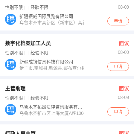
08-09
性别不限
经验不限
新疆振威国际展览有限公司
申请
乌鲁木齐市高新区（新市区）高新街258号数码港大厦101
数字化档案加工人员
面议
08-09
性别不限
经验不限
新疆成锦信息科技有限公司
申请
伊宁市,霍城县,新源县,察布查尔县,特克斯县
主管助理
面议
08-09
性别不限
经验不限
乌鲁木齐拓昂法律咨询服务有限公司
申请
乌鲁木齐新市区上海大厦A座1904室
行政人事主管
面议