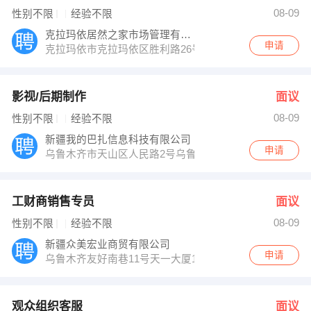
张经理 发布 [工财商销售专员 ] 招聘信息
08-09
性别不限
经验不限
许女士 发布 [观众组织客服 ] 招聘信息
任女士 发布 [数字化档案加工人员 ] 招聘信息
克拉玛依居然之家市场管理有限公司
【浙江云分呗科技有限公司 】 强势入驻
申请
克拉玛依市克拉玛依区胜利路26号国际家具建材城居然之
影视/后期制作
面议
08-09
性别不限
经验不限
新疆我的巴扎信息科技有限公司
申请
乌鲁木齐市天山区人民路2号乌鲁木齐大厦5楼
工财商销售专员
面议
08-09
性别不限
经验不限
新疆众美宏业商贸有限公司
申请
乌鲁木齐友好南巷11号天一大厦1502室
观众组织客服
面议