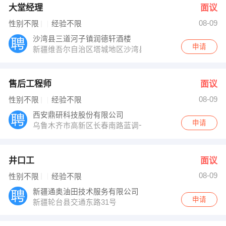
大堂经理
面议
08-09
性别不限
经验不限
沙湾县三道河子镇润德轩酒楼
申请
新疆维吾尔自治区塔城地区沙湾县三道河子镇老沙湾路宝
售后工程师
面议
08-09
性别不限
经验不限
西安鼎研科技股份有限公司
申请
乌鲁木齐市高新区长春南路蓝调一品C区3号楼一单元6A
井口工
面议
08-09
性别不限
经验不限
新疆通奥油田技术服务有限公司
申请
新疆轮台县交通东路31号